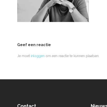
Geef een reactie
Je moet
inloggen
om een reactie te kunnen plaatsen.
Contact
Nieuw