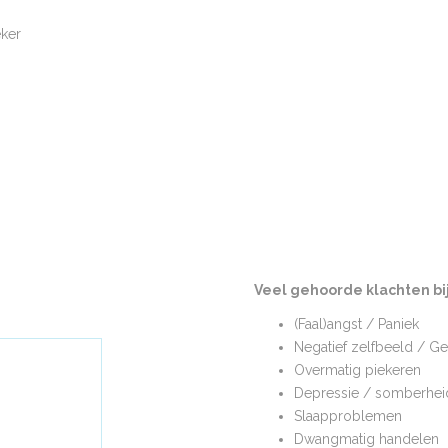
eker
Veel 
KI
Veel gehoorde klachten bi
(Faal)angst / Paniek
Negatief zelfbeeld / G
Overmatig piekeren
en bij
Depressie / somberhei
Slaapproblemen
Dwangmatig handelen