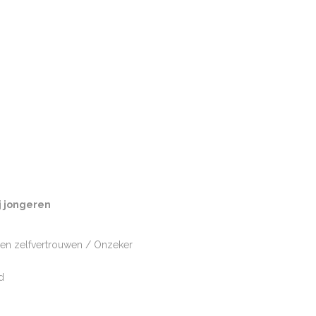
gehoorde klachten bij
NDEREN
j jongeren
een zelfvertrouwen / Onzeker
d