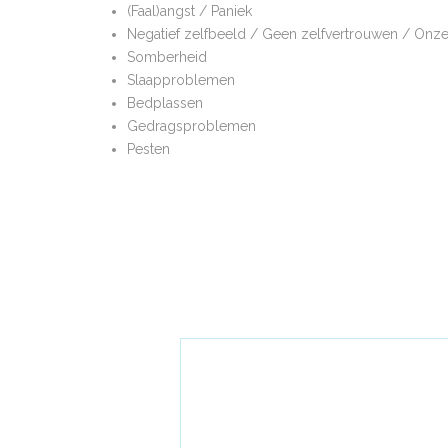
(Faal)angst / Paniek
Negatief zelfbeeld / Geen zelfvertrouwen / Onz
Somberheid
Slaapproblemen
Bedplassen
Gedragsproblemen
Pesten
Veel gehoorde klacht
JONGEREN